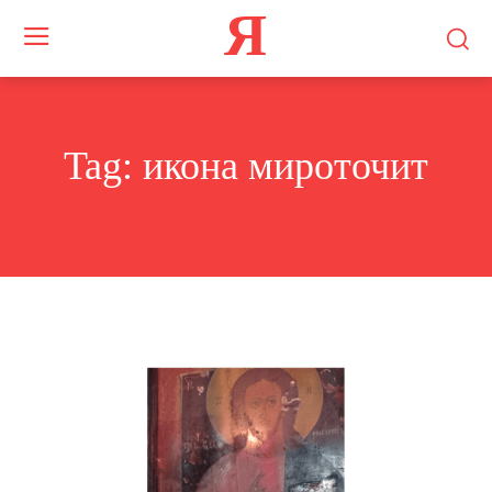
Я
Tag:
икона мироточит