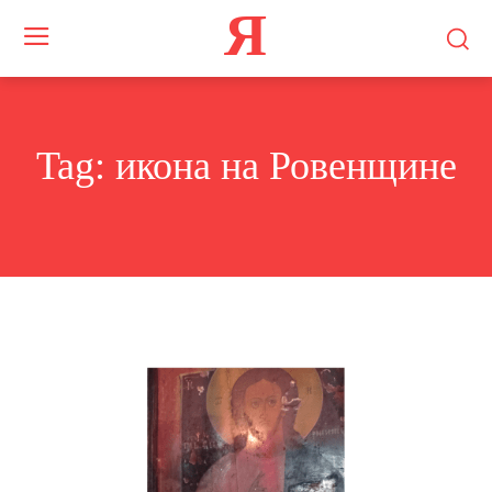
Я
Tag:
икона на Ровенщине