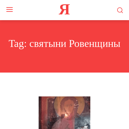
Я
Tag:
святыни Ровенщины