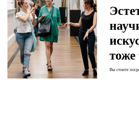
Эсте
науч
иску
тоже
Вы стоите поср