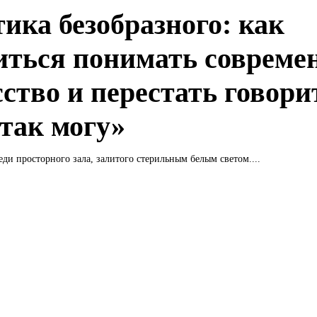
тика безобразного: как
иться понимать совреме
сство и перестать говори
 так могу»
еди просторного зала, залитого стерильным белым светом....