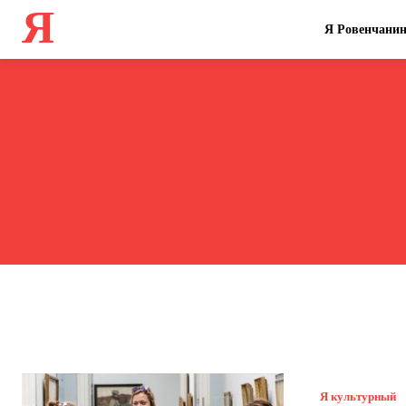
Я
Я Ровенчани
Я культурный