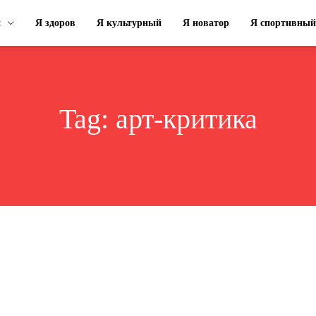
н
Я здоров
Я культурный
Я новатор
Я спортивный
Tag:
арт-критика