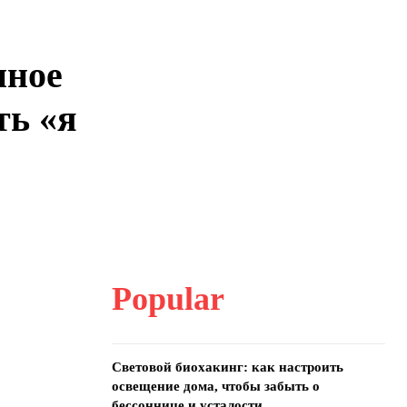
нное
ть «я
Popular
Световой биохакинг: как настроить
освещение дома, чтобы забыть о
бессоннице и усталости