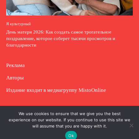
Я культурный
День матери 2026: Как создать самое трогательное
поздравление, которое соберет тысячи просмотров и
благодарности
Реклама
Авторы
Издание входит в медиагруппу
MistoOnline
Copyright © Полное использование материала
We use cookies to ensure that we give you the best
experience on our website. If you continue to use this site we
запрещено. Частично разрешено с гиперссылкой.
will assume that you are happy with it.
Ok