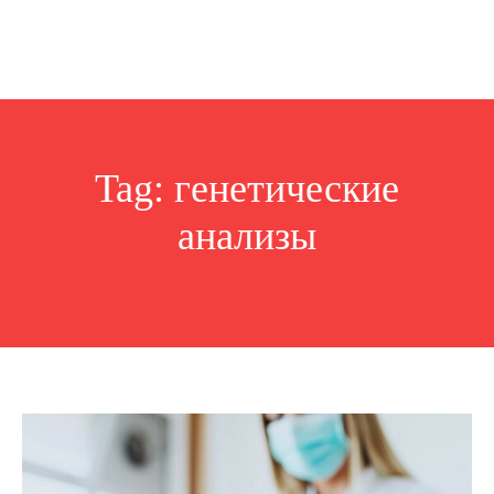
Tag:
генетические
анализы