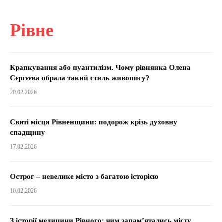
Рівне
Крапкування або пуантилізм. Чому рівнянка Олена
Сєргєєва обрала такий стиль живопису?
20.02.2026
Святі місця Рівненщини: подорож крізь духовну
спадщину
17.02.2026
Острог – невелике місто з багатою історією
10.02.2026
З історії медицини Рівного: чим запам’ятались місту