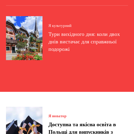
Я культурний
Тури вихідного дня: коли двох
днів вистачає для справжньої
подорожі
Я новатор
Доступна та якісна освіта в
Польщі для випускників з