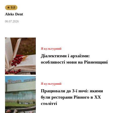
★ 9.8
Aleks Dent
06.07.2026
Я культурний
Діалектизми і архаїзми:
особливості мови на Рівненщині
Я культурний
Працювали до 3-ї ночі: якими
були ресторани Рівного в XX
столітті