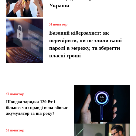
України
Я новатор
Базовий кіберзахист: як
перевірити, чи не злили ваші
паролі в мережу, та зберегти
власні гроші
Я новатор
Швидка зарядка 120 Вт і
більше: чи справді вона вбиває
акумулятор за пів року?
Я новатор