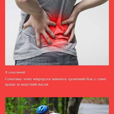
Я спортивний
Соматика: чому мікрорухи знімають хронічний біль у спині
краще за жорсткий масаж