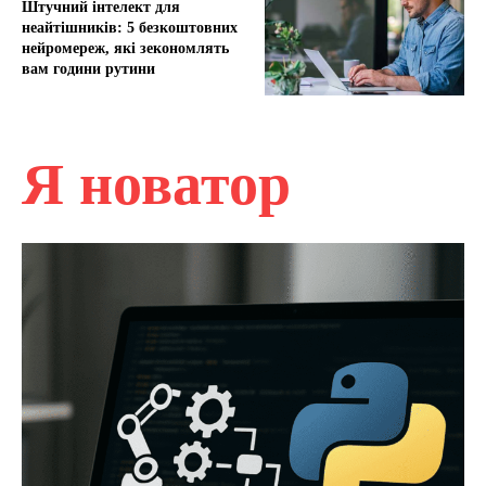
Штучний інтелект для
неайтішників: 5 безкоштовних
нейромереж, які зекономлять
вам години рутини
Я новатор