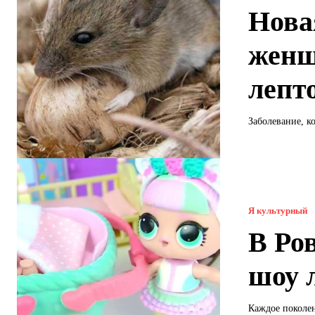
Нова
женщ
лепт
Заболевание, к
Я культурный
В Ро
шоу 
Каждое поколен