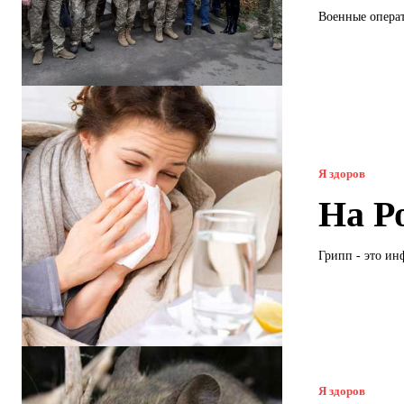
Военные операт
Я здоров
На Р
Грипп - это ин
Я здоров