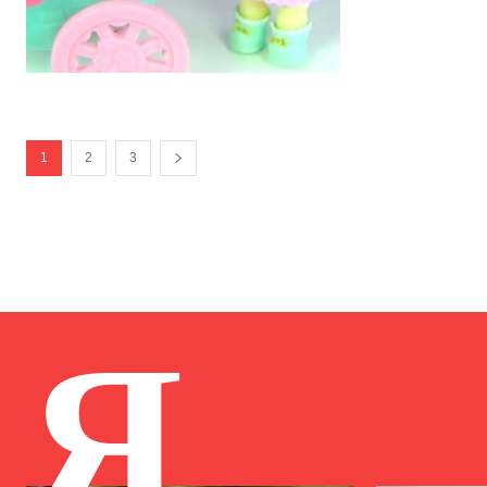
1
2
3
Я