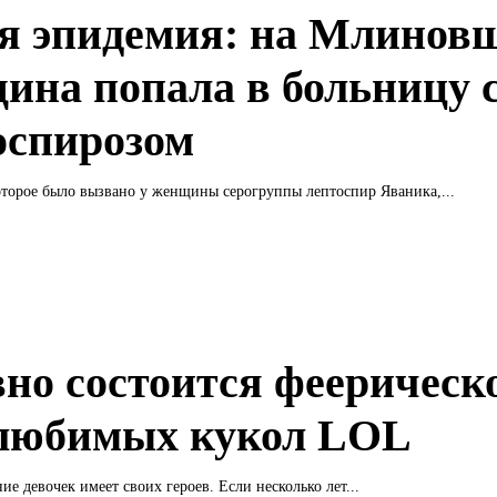
я эпидемия: на Млинов
ина попала в больницу 
оспирозом
оторое было вызвано у женщины серогруппы лептоспир Яваника,...
вно состоится феерическ
любимых кукол LOL
ие девочек имеет своих героев. Если несколько лет...