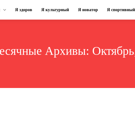
н
Я здоров
Я культурный
Я новатор
Я спортивный
есячные Архивы: Октябрь,