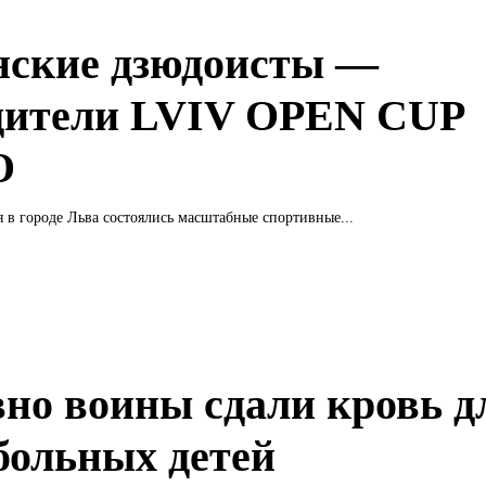
нские дзюдоисты —
дители LVIV OPEN CUP
O
я в городе Льва состоялись масштабные спортивные...
вно воины сдали кровь д
больных детей