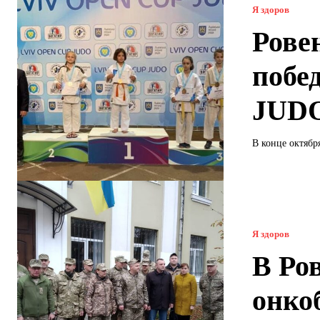
Я здоров
Рове
побе
JUD
В конце октябр
Я здоров
В Ро
онко