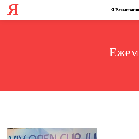
Я
Я Ровенчани
Ежем