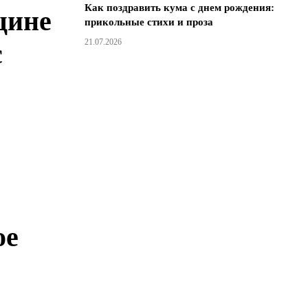
Как поздравить кума с днем ​​рождения:
щине
прикольные стихи и проза
21.07.2026
с
ое