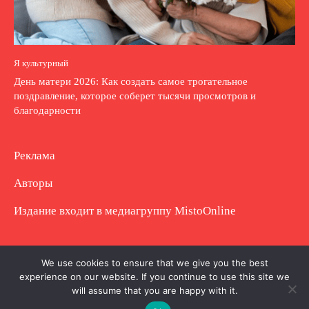
Я культурный
День матери 2026: Как создать самое трогательное
поздравление, которое соберет тысячи просмотров и
благодарности
Реклама
Авторы
Издание входит в медиагруппу
MistoOnline
Copyright © Полное использование материала
We use cookies to ensure that we give you the best
experience on our website. If you continue to use this site we
запрещено. Частично разрешено с гиперссылкой.
will assume that you are happy with it.