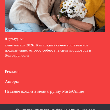
Я культурный
День матери 2026: Как создать самое трогательное
поздравление, которое соберет тысячи просмотров и
благодарности
Реклама
Авторы
Издание входит в медиагруппу
MistoOnline
Copyright © Полное использование материала
We use cookies to ensure that we give you the best