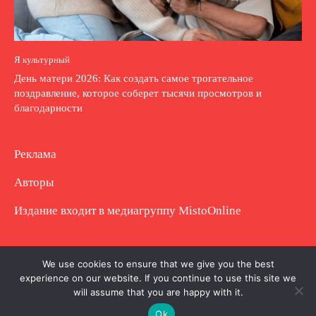
Я культурный
День матери 2026: Как создать самое трогательное
поздравление, которое соберет тысячи просмотров и
благодарности
Реклама
Авторы
Издание входит в медиагруппу
MistoOnline
Copyright © Полное использование материала
We use cookies to ensure that we give you the best
experience on our website. If you continue to use this site we
запрещено. Частично разрешено с гиперссылкой.
will assume that you are happy with it.
Ok