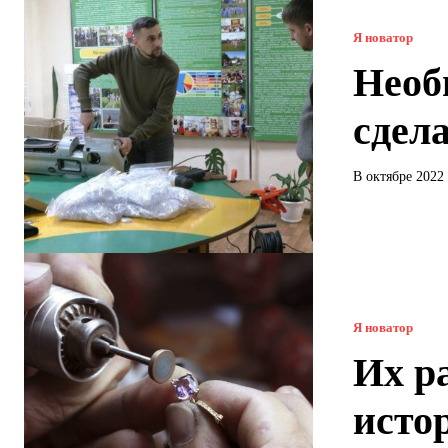
Я новатор
Необ
сдел
В октябре 2022
Я новатор
Их ра
исто