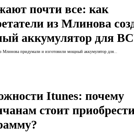
жают почти все: как
ретатели из Млинова соз
ый аккумулятор для В
из Млинова придумали и изготовили мощный аккумулятор для...
ожности Itunes: почему
нчанам стоит приобрест
рамму?