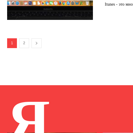
Itunes - это м
1
2
Я