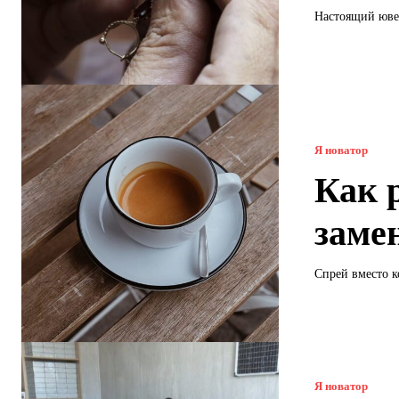
Настоящий ювел
Я новатор
Как 
заме
Спрей вместо ко
Я новатор