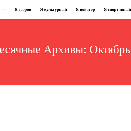
н
Я здоров
Я культурный
Я новатор
Я спортивный
есячные Архивы: Октябрь,