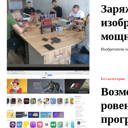
Заря
изоб
мощн
Изобретатели 
Без категории
Возм
рове
прог