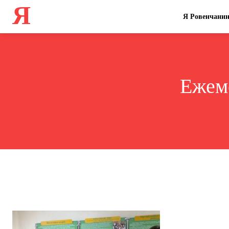
Я
Я Ровенчани
Ежем