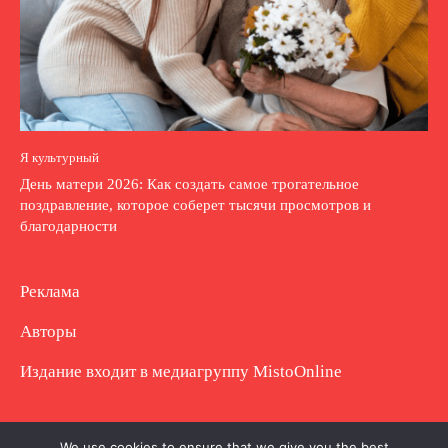
Я культурный
День матери 2026: Как создать самое трогательное
поздравление, которое соберет тысячи просмотров и
благодарности
Реклама
Авторы
Издание входит в медиагруппу
MistoOnline
Copyright © Полное использование материала
We use cookies to ensure that we give you the best