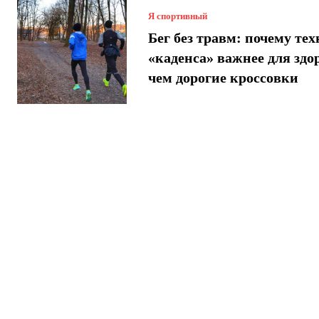
Я спортивный
Бег без травм: почему те
«каденса» важнее для здо
чем дорогие кроссовки