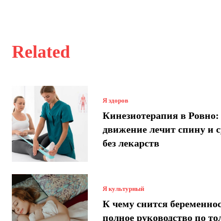
Related
Я здоров
Кинезиотерапия в Ровно:
движение лечит спину и 
без лекарств
Я культурный
К чему снится беременнос
полное руководство по т