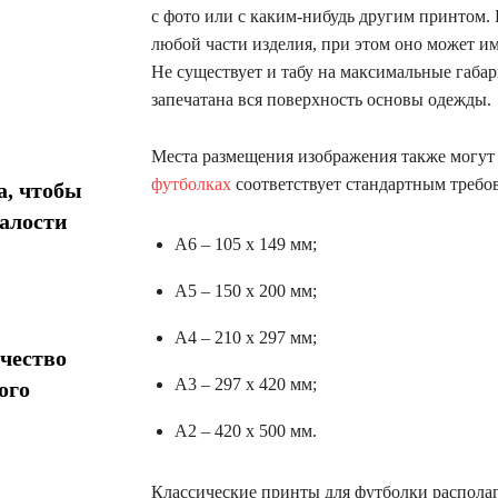
с фото или с каким-нибудь другим принтом.
любой части изделия, при этом оно может и
Не существует и табу на максимальные габа
запечатана вся поверхность основы одежды.
Места размещения изображения также могут
футболках
соответствует стандартным требо
а, чтобы
талости
А6 – 105 х 149 мм;
А5 – 150 х 200 мм;
А4 – 210 х 297 мм;
чество
А3 – 297 х 420 мм;
ого
А2 – 420 х 500 мм.
Классические принты для футболки располаг