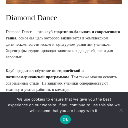
Diamond Dance
Diamond Dance — это клуб
спортивно-бального и современного
танца
, основная цель которого заключается в комплексном
физическом, эстетическом и культурном развитии учеников.
Хореографы студии проводят занятия как для детей, так и для
взрослых.
Клуб предлагает обучение по
европейской и
латиноамериканской программам
. Там также можно освоить
современные стили. На занятиях ученики совершенствуют
технику и учатся работать в команде.
We use cookies to ensure that we give you the best
В Diamond Dance царит
атмосфера поддержки и взаимного
experience on our website. If you continue to use this site we
уважения
, где каждый воспитанник может почувствовать себя
will assume that you are happy with it.
частью коллектива, найти друзей и вдохновение для новых
Ok
достижений. В студии знают, как сделать занятия интересными,