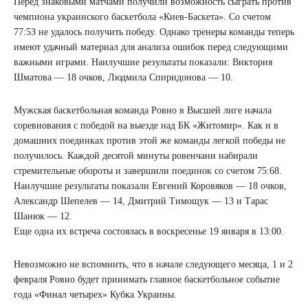
Перед знаковыми матчами получили возможность сыграть против
чемпиона украинского баскетбола «Киев-Баскета». Со счетом
77:53 не удалось получить победу. Однако тренеры команды теперь
имеют удачный материал для анализа ошибок перед следующими
важными играми. Наилучшие результаты показали: Виктория
Шматова — 18 очков, Людмила Спиридонова — 10.
Мужская баскетбольная команда Ровно в Высшей лиге начала
соревнования с победой на выезде над БК «Житомир». Как и в
домашних поединках против этой же команды легкой победы не
получилось. Каждой десятой минуты ровенчани набирали
стремительные обороты и завершили поединок со счетом 75:68.
Наилучшие результаты показали Евгений Коровяков — 18 очков,
Александр Шепелев — 14, Дмитрий Тимощук — 13 и Тарас
Шанюк — 12.
Еще одна их встреча состоялась в воскресенье 19 января в 13:00.
Невозможно не вспомнить, что в начале следующего месяца, 1 и 2
февраля Ровно будет принимать главное баскетбольное событие
года «Финал четырех» Кубка Украины.