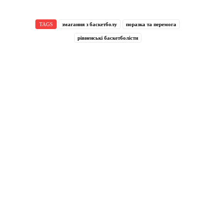
TAGS
змагання з баскетболу
поразка та перемога
рівненські баскетболісти