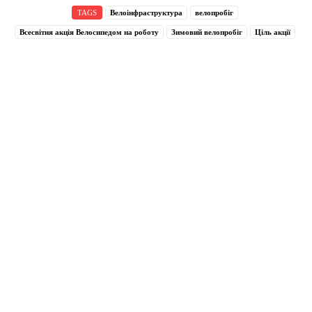
TAGS
Велоінфраструктура
велопробіг
Всесвітня акція Велосипедом на роботу
Зимовий велопробіг
Ціль акції