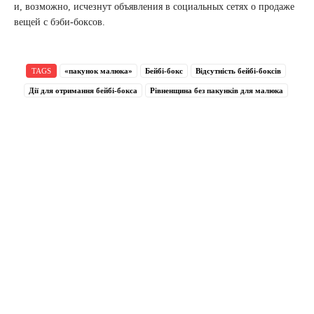
и, возможно, исчезнут объявления в социальных сетях о продаже
вещей с бэби-боксов.
TAGS
«пакунок малюка»
Бейбі-бокс
Відсутність бейбі-боксів
Дії для отримання бейбі-бокса
Рівненщина без пакунків для малюка