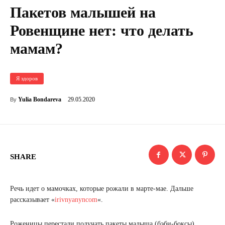
Пакетов малышей на
Ровенщине нет: что делать
мамам?
Я здоров
29.05.2020
Yulia Bondareva
By
SHARE
Речь идет о мамочках, которые рожали в марте-мае. Дальше
рассказывает «
irivnyanyncom
«.
Роженицы перестали получать пакеты малыша (бэби-боксы).