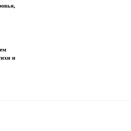
ровья,
 ​​
тихи и