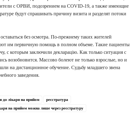
жители с ОРВИ, подозрением на COVID-19, а также имеющие
ратуре будут спрашивать причину визита и разделят потоки
 оставаться без осмотра. По-прежнему таких жителей
ают им первичную помощь в полном объеме. Такие пациенты
чу, с которым заключили декларацію. Как только ситуация с
сь возобновится. Массово болеют не только взрослые, но и
решли на дистанционное обучение. Судьбу младшего звена
ебного заведения.
я до лікаря на прийом
реєстратура
ікаря на прийом можна лише через реєстратуру