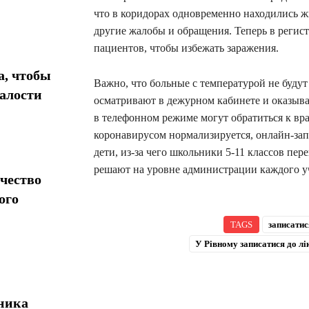
что в коридорах одновременно находились 
другие жалобы и обращения. Теперь в регист
пациентов, чтобы избежать заражения.
а, чтобы
Важно, что больные с температурой не будут
талости
осматривают в дежурном кабинете и оказыв
в телефонном режиме могут обратиться к вра
коронавирусом нормализируется, онлайн-запи
дети, из-за чего школьники 5-11 классов пе
решают на уровне администрации каждого уч
чество
ого
TAGS
записатис
У Рівному записатися до л
хника