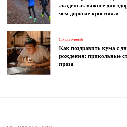
«каденса» важнее для здо
чем дорогие кроссовки
Я культурный
Как поздравить кума с днем
рождения: прикольные с
проза