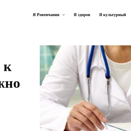
Я Ровенчанин
Я здоров
Я культурный
 к
жно