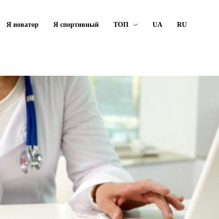
Я новатор
Я спортивный
ТОП
UA
RU