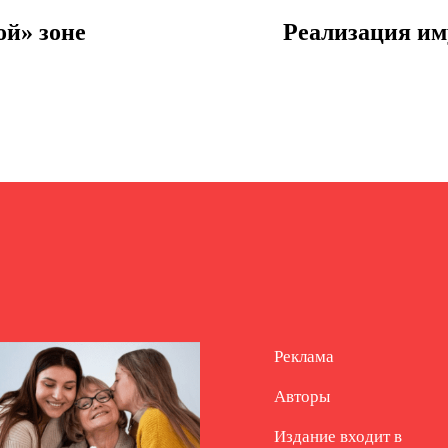
ой» зоне
Реализация им
Реклама
Авторы
Издание входит в