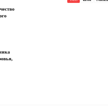
чество
ого
хника
ровья,