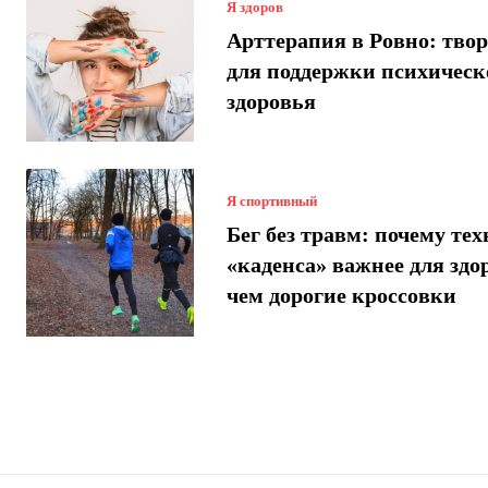
Я здоров
Арттерапия в Ровно: твор
для поддержки психическ
здоровья
Я спортивный
Бег без травм: почему те
«каденса» важнее для здо
чем дорогие кроссовки