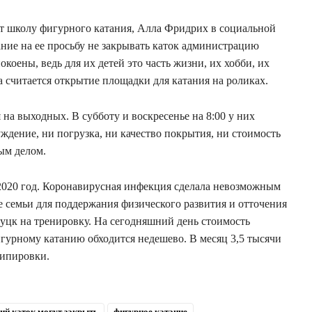
ет школу фигурного катания, Алла Фридрих в социальной
ание на ее просьбу не закрывать каток администрацию
коены, ведь для их детей это часть жизни, их хобби, их
 считается открытие площадки для катания на роликах.
на выходных. В субботу и воскресенье на 8:00 у них
ждение, ни погрузка, ни качество покрытия, ни стоимость
ым делом.
020 год. Коронавирусная инфекция сделала невозможным
е семьи для поддержания физического развития и отточения
уцк на тренировку. На сегодняшний день стоимость
гурному катанию обходится недешево. В месяц 3,5 тысячи
кипировки.
ий каток могут закрыть
фигурное катание