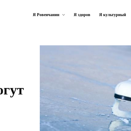
Я Ровенчанин
Я здоров
Я культурный
огут