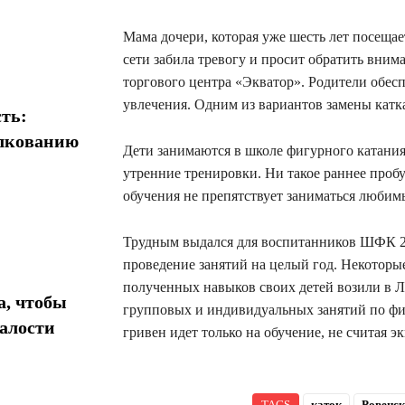
Мама дочери, которая уже шесть лет посеща
сети забила тревогу и просит обратить вним
торгового центра «Экватор». Родители обеспо
увлечения. Одним из вариантов замены катка
ть:
олкованию
Дети занимаются в школе фигурного катания 
утренние тренировки. Ни такое раннее пробу
обучения не препятствует заниматься любим
Трудным выдался для воспитанников ШФК 2
проведение занятий на целый год. Некоторы
полученных навыков своих детей возили в Л
а, чтобы
групповых и индивидуальных занятий по фи
талости
гривен идет только на обучение, не считая э
TAGS
каток
Ровенск