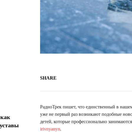
SHARE
РадиоТрек пишет, что единственный в нашем 
уже не первый раз возникают подобные ново
 как
детей, которые профессионально занимаютс
суставы
irivnyanyn
.