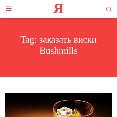
Я
Tag:
заказать виски
Bushmills