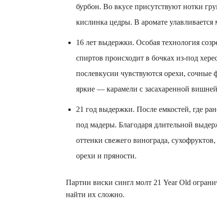
бурбон. Во вкусе присутствуют нотки гру
кислинка цедры. В аромате улавливается 
16 лет выдержки. Особая технология соз
спиртов происходит в бочках из-под хере
послевкусии чувствуются орехи, сочные ф
яркие — карамели с засахаренной вишней
21 год выдержки. После емкостей, где ран
под мадеры. Благодаря длительной выдер
оттенки свежего винограда, сухофруктов,
орехи и пряности.
Партии виски сингл молт 21 Year Old огран
найти их сложно.