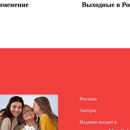
рименение
Выходные в Ро
Реклама
Авторы
Издание входит в