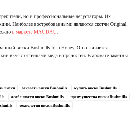
требители, но и профессиональные дегустаторы. Их
кции. Наиболее востребованными являются скотчи Original,
 можно
в маркете MAUDAU
.
нный виски Bushmills Irish Honey. Он отличается
ий вкус с оттенками меда и пряностей. В аромате заметны
ть виски
заказать виски Bushmills
купить виски Bushmills
lls
особенности виски Bushmills
преимущества виски Bushmills
shmills
технология виски Bushmills