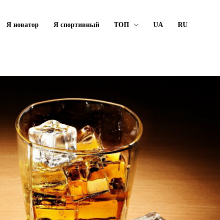
Я новатор
Я спортивный
ТОП
UA
RU