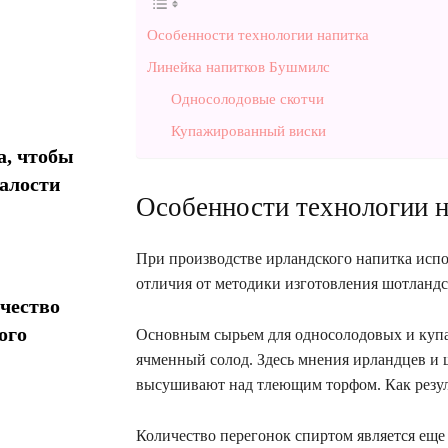
Особенности технологии напитка
Линейка напитков Бушмилс
Односолодовые скотчи
Купажированный виски
а, чтобы
талости
Особенности технологии н
При производстве ирландского напитка испо
отличия от методики изготовления шотландс
чество
ого
Основным сырьем для односолодовых и купа
ячменный солод. Здесь мнения ирландцев и 
высушивают над тлеющим торфом. Как резуль
Количество перегонок спиртом является еще