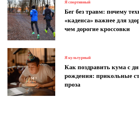
Я спортивный
Бег без травм: почему те
«каденса» важнее для здо
чем дорогие кроссовки
Я культурный
Как поздравить кума с днем
рождения: прикольные с
проза