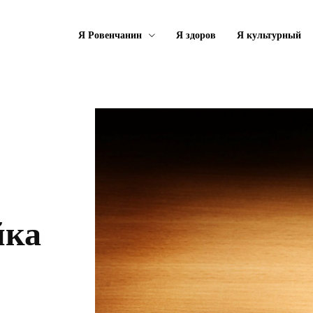
Я Ровенчанин
Я здоров
Я культурный
йка