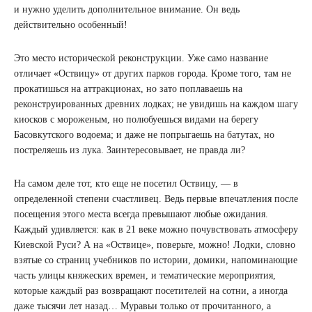
и нужно уделить дополнительное внимание. Он ведь
действительно особенный!
Это место исторической реконструкции. Уже само название
отличает «Оствицу» от других парков города. Кроме того, там не
прокатишься на аттракционах, но зато поплаваешь на
реконструированных древних лодках; не увидишь на каждом шагу
киосков с мороженым, но полюбуешься видами на берегу
Басовкутского водоема; и даже не попрыгаешь на батутах, но
постреляешь из лука. Заинтересовывает, не правда ли?
На самом деле тот, кто еще не посетил Оствицу, — в
определенной степени счастливец. Ведь первые впечатления после
посещения этого места всегда превышают любые ожидания.
Каждый удивляется: как в 21 веке можно почувствовать атмосферу
Киевской Руси? А на «Оствице», поверьте, можно! Лодки, словно
взятые со страниц учебников по истории, домики, напоминающие
часть улицы княжеских времен, и тематические мероприятия,
которые каждый раз возвращают посетителей на сотни, а иногда
даже тысячи лет назад… Муравьи только от прочитанного, а