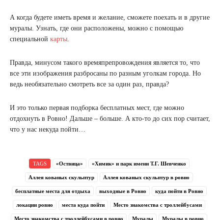
А когда будете иметь время и желание, сможете поехать и в другие
муралы. Узнать, где они расположены, можно с помощью
специальной
карты
.
Правда, минусом такого времяпрепровождения является то, что
все эти изображения разбросаны по разным уголкам города. Но
ведь необязательно смотреть все за один раз, правда?
И это только первая подборка бесплатных мест, где можно
отдохнуть в Ровно! Дальше – больше. А кто-то до сих пор считает,
что у нас некуда пойти…
TAGS
«Оствица»
«Химик» и парк имени Т.Г. Шевченко
Аллея кованых скульптур
Аллея кованых скульптур в ровно
бесплатные места для отдыха
выходные в Ровно
куда пойти в Ровно
локации ровно
места куда пойти
Место знакомства с троллейбусами
Место знакомства с троллейбусами в ровно
Муралы
Муралы в ровно