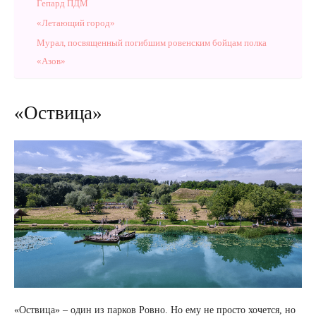
Гепард ПДМ
«Летающий город»
Мурал, посвященный погибшим ровенским бойцам полка
«Азов»
«Оствица»
«Оствица» – один из парков Ровно. Но ему не просто хочется, но