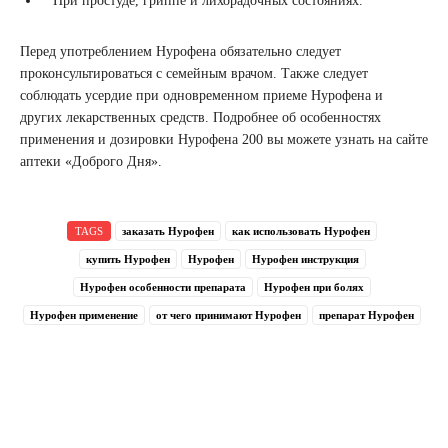
При простуде, гриппе и лихорадочных состояниях.
Перед употреблением Нурофена обязательно следует
проконсультироваться с семейным врачом. Также следует
соблюдать усердие при одновременном приеме Нурофена и
других лекарственных средств. Подробнее об особенностях
применения и дозировки Нурофена 200 вы можете узнать на сайте
аптеки «Доброго Дня».
TAGS
заказать Нурофен
как использовать Нурофен
купить Нурофен
Нурофен
Нурофен инструкция
Нурофен особенности препарата
Нурофен при болях
Нурофен применение
от чего принимают Нурофен
препарат Нурофен