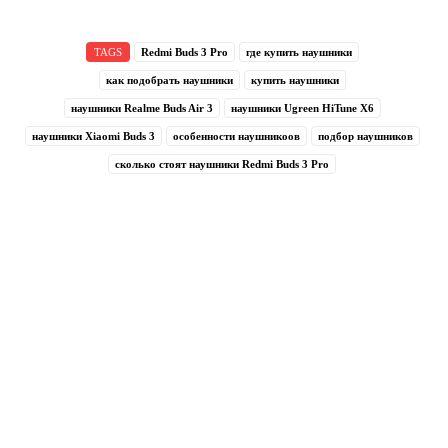
TAGS
Redmi Buds 3 Pro
где купить наушники
как подобрать наушники
купить наушники
наушники Realme Buds Air 3
наушники Ugreen HiTune X6
наушники Xiaomi Buds 3
особенности наушникоов
подбор наушников
сколько стоят наушники Redmi Buds 3 Pro