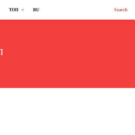
ТОП
RU
Search
л