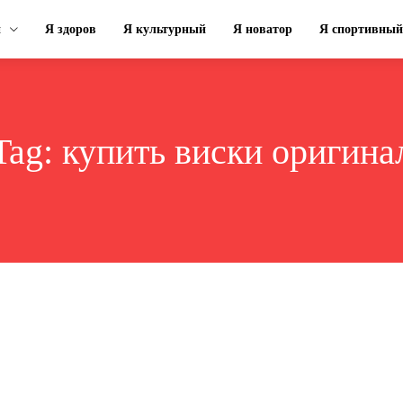
н
Я здоров
Я культурный
Я новатор
Я спортивный
Tag:
купить виски оригина