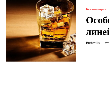
Без категории
Особ
лине
Bushmills — ст