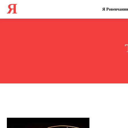
Я
Я Ровенчани