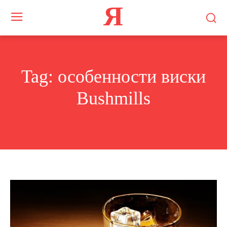
Я
Tag:
особенности виски
Bushmills