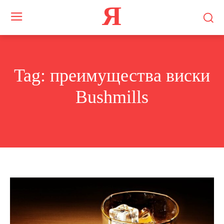
Я
Tag:
преимущества виски
Bushmills