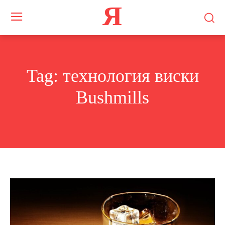
Я
Tag:
технология виски
Bushmills