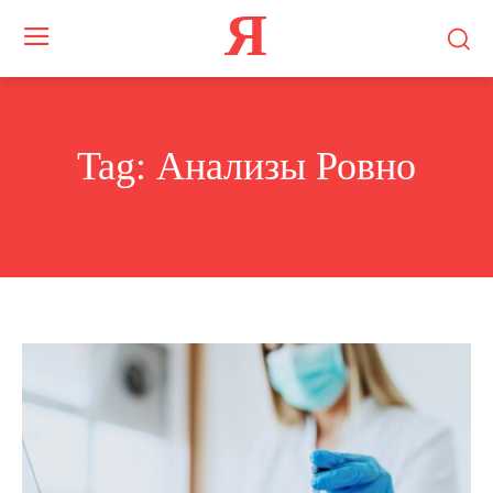
Я
Tag:
Анализы Ровно