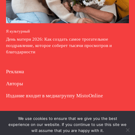
Я культурный
День матери 2026: Как создать самое трогательное
поздравление, которое соберет тысячи просмотров и
благодарности
Реклама
Авторы
Издание входит в медиагруппу
MistoOnline
Copyright © Полное использование материала
We use cookies to ensure that we give you the best
experience on our website. If you continue to use this site we
запрещено. Частично разрешено с гиперссылкой.
will assume that you are happy with it.