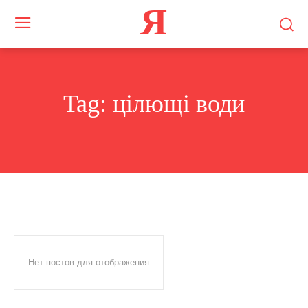
Я
Tag:
цілющі води
Нет постов для отображения