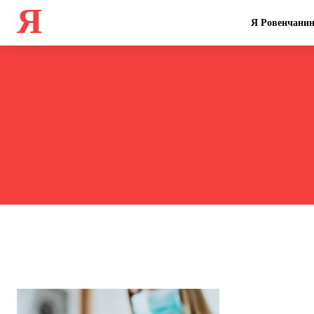
Я
Я Ровенчани