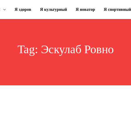
н
Я здоров
Я культурный
Я новатор
Я спортивный
Tag:
Эскулаб Ровно