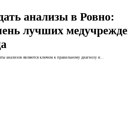
сдать анализы в Ровно:
чень лучших медучрежд
да
аты анализов являются ключом к правильному диагнозу и...