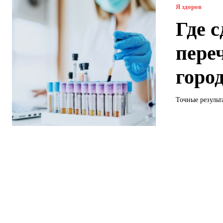
Я здоров
Где 
пере
горо
Точные результ