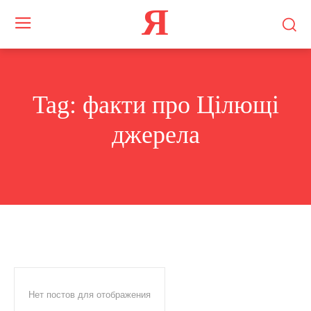
Я
Tag:
факти про Цілющі
джерела
Нет постов для отображения