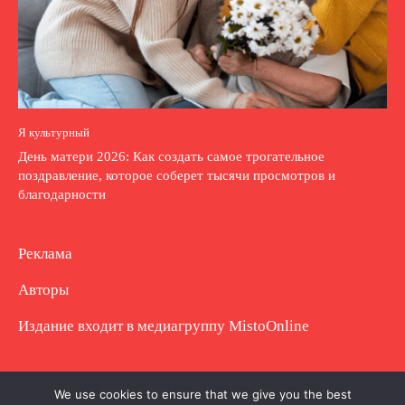
Я культурный
День матери 2026: Как создать самое трогательное
поздравление, которое соберет тысячи просмотров и
благодарности
Реклама
Авторы
Издание входит в медиагруппу
MistoOnline
Copyright © Полное использование материала
We use cookies to ensure that we give you the best