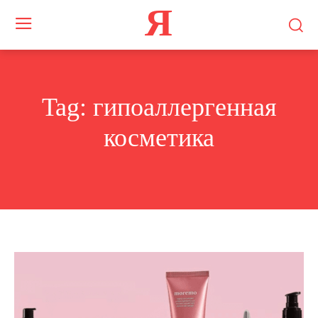
Я
Tag:
гипоаллергенная
косметика