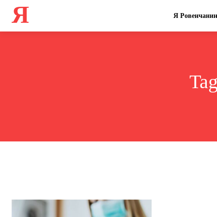
Я
Я Ровенчани
Ta