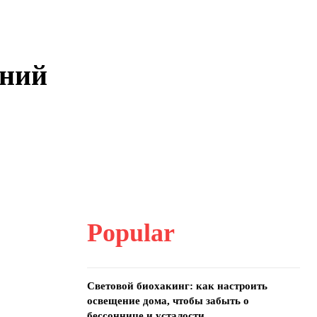
ений
Popular
Световой биохакинг: как настроить
освещение дома, чтобы забыть о
бессоннице и усталости