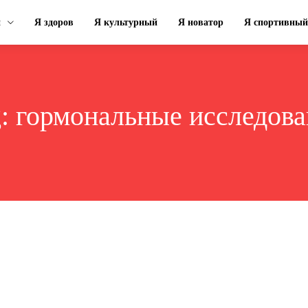
н
Я здоров
Я культурный
Я новатор
Я спортивный
g:
гормональные исследова