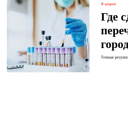
Я здоров
Где 
пере
горо
Точные результ