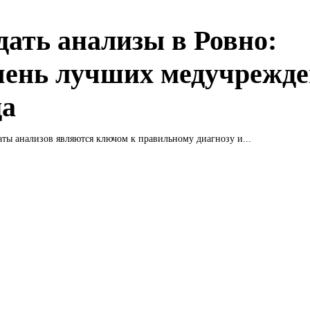
сдать анализы в Ровно:
чень лучших медучрежд
да
аты анализов являются ключом к правильному диагнозу и...