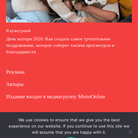
Я культурный
День матери 2026: Как создать самое трогательное
поздравление, которое соберет тысячи просмотров и
благодарности
Реклама
Авторы
Издание входит в медиагруппу
MistoOnline
Copyright © Полное использование материала
We use cookies to ensure that we give you the best
experience on our website. If you continue to use this site we
запрещено. Частично разрешено с гиперссылкой.
will assume that you are happy with it.