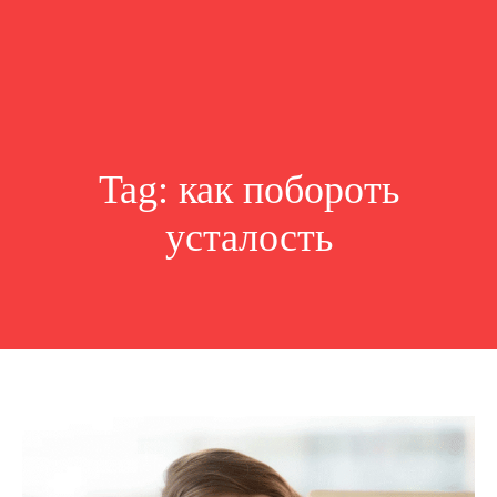
Tag:
как побороть
усталость