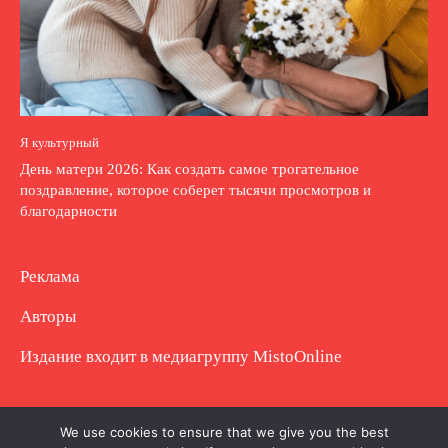
Я культурный
День матери 2026: Как создать самое трогательное
поздравление, которое соберет тысячи просмотров и
благодарности
Реклама
Авторы
Издание входит в медиагруппу
MistoOnline
Copyright © Полное использование материала
We use cookies to ensure that we give you the best