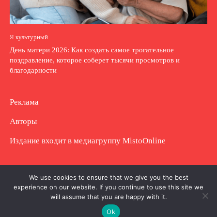
Я культурный
День матери 2026: Как создать самое трогательное
поздравление, которое соберет тысячи просмотров и
благодарности
Реклама
Авторы
Издание входит в медиагруппу
MistoOnline
Copyright © Полное использование материала
We use cookies to ensure that we give you the best
experience on our website. If you continue to use this site we
запрещено. Частично разрешено с гиперссылкой.
will assume that you are happy with it.
Ok