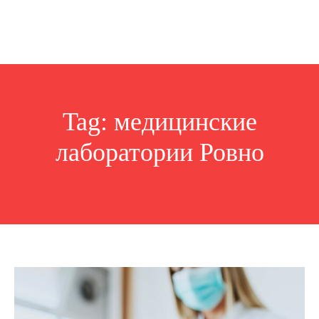
Tag:
медицинские
лаборатории Ровно