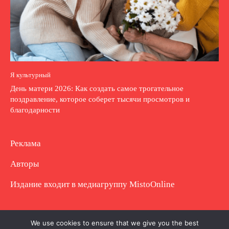
Я культурный
День матери 2026: Как создать самое трогательное
поздравление, которое соберет тысячи просмотров и
благодарности
Реклама
Авторы
Издание входит в медиагруппу
MistoOnline
Copyright © Полное использование материала
We use cookies to ensure that we give you the best