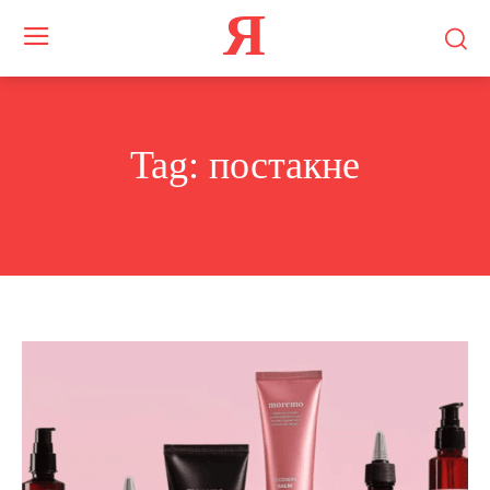
Я
Tag:
постакне