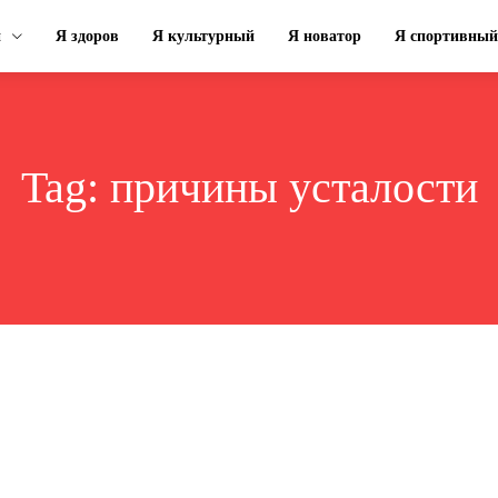
н
Я здоров
Я культурный
Я новатор
Я спортивный
Tag:
причины усталости