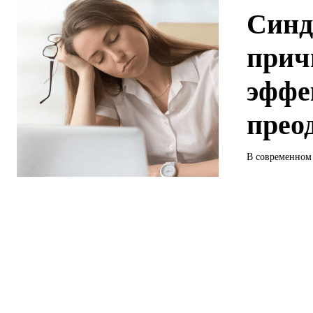
Синд
прич
эффе
прео
В современном 