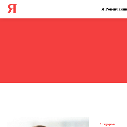
Я
Я Ровенчани
Я здоров