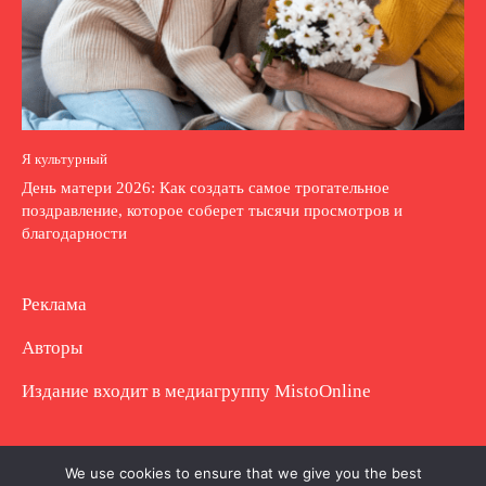
Я культурный
День матери 2026: Как создать самое трогательное
поздравление, которое соберет тысячи просмотров и
благодарности
Реклама
Авторы
Издание входит в медиагруппу
MistoOnline
Copyright © Полное использование материала
We use cookies to ensure that we give you the best