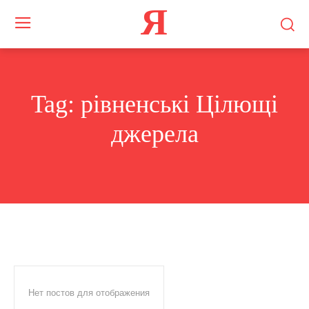
Я
Tag:
рівненські Цілющі
джерела
Нет постов для отображения