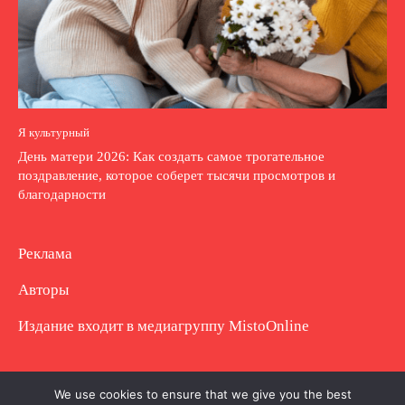
Я культурный
День матери 2026: Как создать самое трогательное
поздравление, которое соберет тысячи просмотров и
благодарности
Реклама
Авторы
Издание входит в медиагруппу
MistoOnline
Copyright © Полное использование материала
We use cookies to ensure that we give you the best