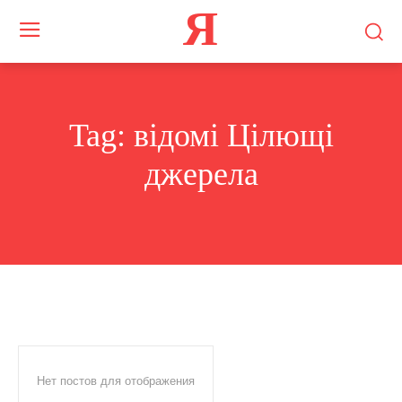
Я
Tag:
відомі Цілющі
джерела
Нет постов для отображения