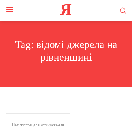
Я
Tag:
відомі джерела на
рівненщині
Нет постов для отображения