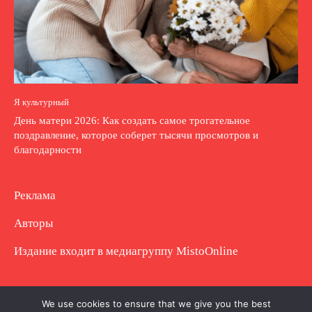
Я культурный
День матери 2026: Как создать самое трогательное
поздравление, которое соберет тысячи просмотров и
благодарности
Реклама
Авторы
Издание входит в медиагруппу
MistoOnline
Copyright © Полное использование материала
We use cookies to ensure that we give you the best