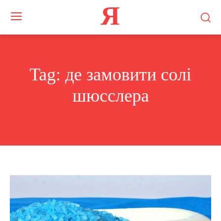
Я
Tag:
де замовити солі
шюсслера