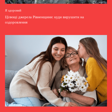
Я здоровий
Цілющі джерела Рівненщини: куди вирушити на
оздоровлення