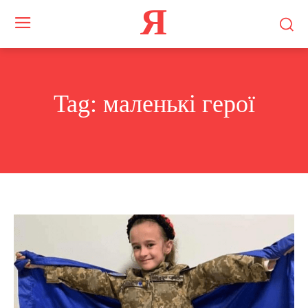
Я
Tag:
маленькі герої