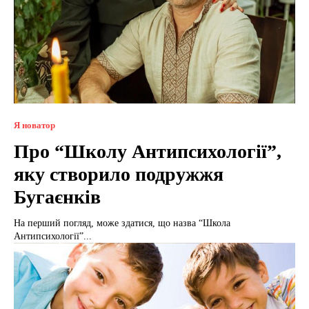
Я новатор
Про “Школу Антипсихології”,
яку створило подружжя
Бугаєнків
На перший погляд, може здатися, що назва “Школа
Антипсихології”...