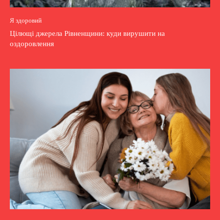
Я здоровий
Цілющі джерела Рівненщини: куди вирушити на
оздоровлення