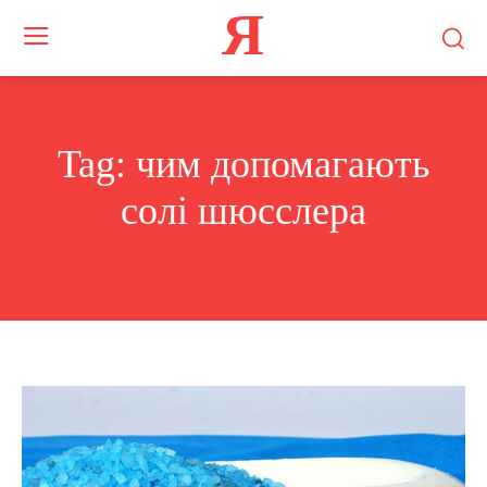
Я
Tag:
чим допомагають
солі шюсслера