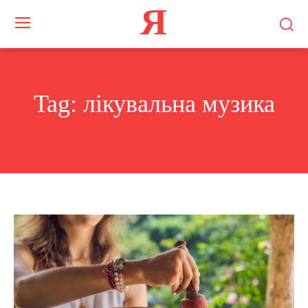
Я
Tag:
лікувальна музика