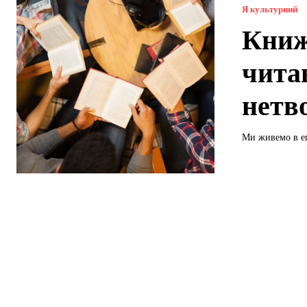
Я культурний
Книж
чита
нетв
Ми живемо в еп