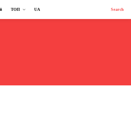
й
ТОП
UA
Search