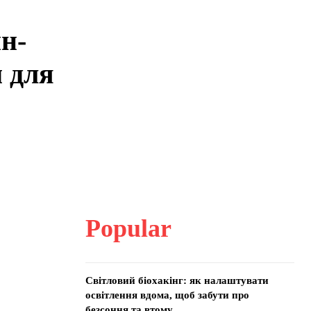
н-
 для
Popular
Світловий біохакінг: як налаштувати
освітлення вдома, щоб забути про
безсоння та втому