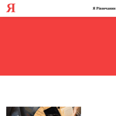
Я
Я Рівнечанин