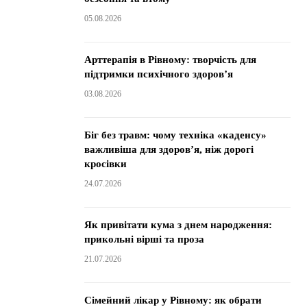
05.08.2026
Арттерапія в Рівному: творчість для
підтримки психічного здоров’я
03.08.2026
Біг без травм: чому техніка «каденсу»
важливіша для здоров’я, ніж дорогі
кросівки
24.07.2026
Як привітати кума з днем народження:
прикольні вірші та проза
21.07.2026
Сімейний лікар у Рівному: як обрати