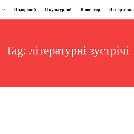
Я здоровий
Я культурний
Я новатор
Я спортивни
Tag:
літературні зустрічі