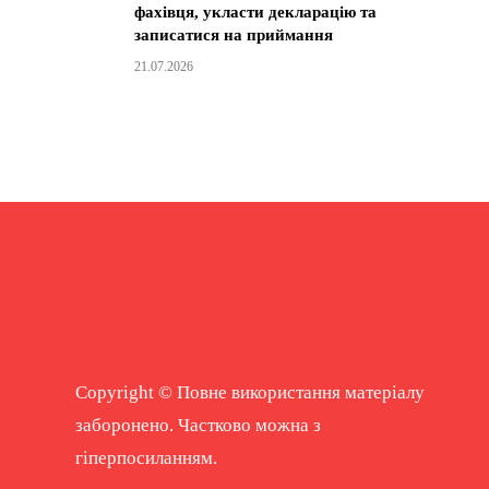
фахівця, укласти декларацію та
записатися на приймання
21.07.2026
Copyright © Повне використання матеріалу
заборонено. Частково можна з
гіперпосиланням.