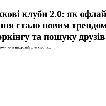
кові клуби 2.0: як офлай
ння стало новим трендом
оркінгу та пошуку друзів
оху, коли цифровий шум стає чи...